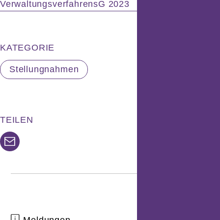
VerwaltungsverfahrensG 2023
KATEGORIE
Stellungnahmen
TEILEN
Link
per
E-
Mail
senden
Meldungen