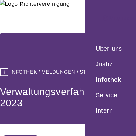
Zum
Inhalt
Mitglieder
springen
Men
öffn
Über uns
Justiz
INFOTHEK / MELDUNGEN / STELLUNGNAHMEN
Infothek
VerwaltungsverfahrensG
Service
2023
Intern