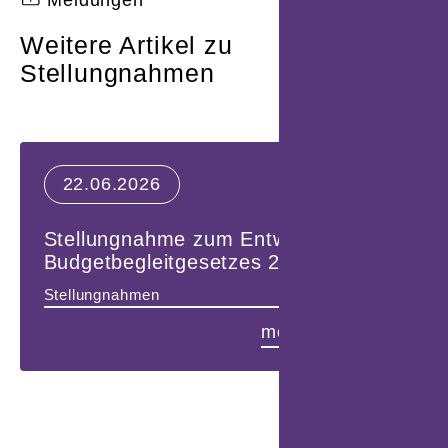
Weitere Artikel zu
Stellungnahmen
22.06.2026
Stellungnahme zum Entwurf eines
U
Budgetbegleitgesetzes 2027-2028
A
Kategorien:
Ka
Stellungnahmen
S
mehr erfahren