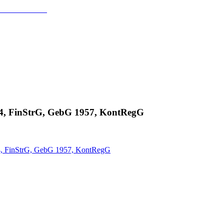
gesetz 2024
94, FinStrG, GebG 1957, KontRegG
94, FinStrG, GebG 1957, KontRegG