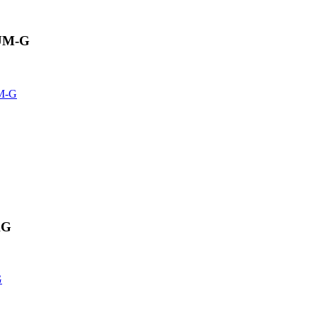
bUM-G
UM-G
AG
G