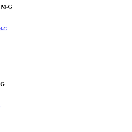
bUM-G
UM-G
AG
G