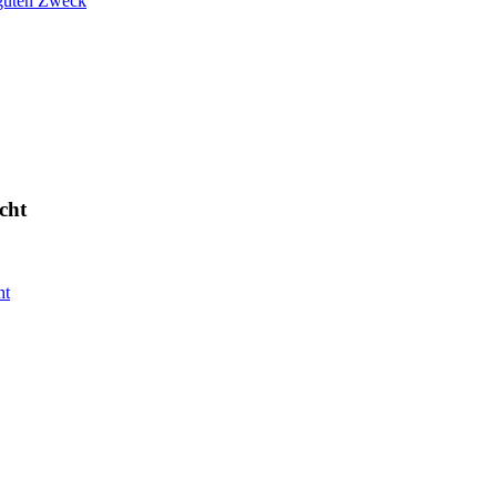
 guten Zweck
cht
ht