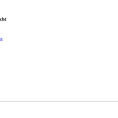
cht
ht