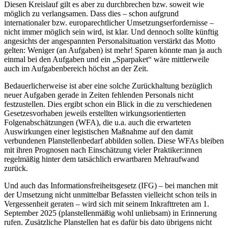
Diesen Kreislauf gilt es aber zu durchbrechen bzw. soweit wie
möglich zu verlangsamen. Dass dies – schon aufgrund
internationaler bzw. europarechtlicher Umsetzungserfordernisse –
nicht immer möglich sein wird, ist klar. Und dennoch sollte künftig
angesichts der angespannten Personalsituation verstärkt das Motto
gelten: Weniger (an Aufgaben) ist mehr! Sparen könnte man ja auch
einmal bei den Aufgaben und ein „Sparpaket“ wäre mittlerweile
auch im Aufgabenbereich höchst an der Zeit.
Bedauerlicherweise ist aber eine solche Zurückhaltung bezüglich
neuer Aufgaben gerade in Zeiten fehlenden Personals nicht
festzustellen. Dies ergibt schon ein Blick in die zu verschiedenen
Gesetzesvorhaben jeweils erstellten wirkungsorientierten
Folgenabschätzungen (WFA), die u.a. auch die erwarteten
Auswirkungen einer legistischen Maßnahme auf den damit
verbundenen Planstellenbedarf abbilden sollen. Diese WFAs bleiben
mit ihren Prognosen nach Einschätzung vieler Praktiker:innen
regelmäßig hinter dem tatsächlich erwartbaren Mehraufwand
zurück.
Und auch das Informationsfreiheitsgesetz (IFG) – bei manchen mit
der Umsetzung nicht unmittelbar Befassten vielleicht schon teils in
Vergessenheit geraten – wird sich mit seinem Inkrafttreten am 1.
September 2025 (planstellenmäßig wohl unliebsam) in Erinnerung
rufen. Zusätzliche Planstellen hat es dafür bis dato übrigens nicht