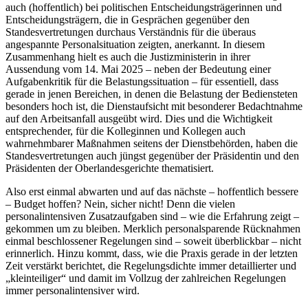
auch (hoffentlich) bei politischen Entscheidungsträgerinnen und
Entscheidungsträgern, die in Gesprächen gegenüber den
Standesvertretungen durchaus Verständnis für die überaus
angespannte Personalsituation zeigten, anerkannt. In diesem
Zusammenhang hielt es auch die Justizministerin in ihrer
Aussendung vom 14. Mai 2025 – neben der Bedeutung einer
Aufgabenkritik für die Belastungssituation – für essentiell, dass
gerade in jenen Bereichen, in denen die Belastung der Bediensteten
besonders hoch ist, die Dienstaufsicht mit besonderer Bedachtnahme
auf den Arbeitsanfall ausgeübt wird. Dies und die Wichtigkeit
entsprechender, für die Kolleginnen und Kollegen auch
wahrnehmbarer Maßnahmen seitens der Dienstbehörden, haben die
Standesvertretungen auch jüngst gegenüber der Präsidentin und den
Präsidenten der Oberlandesgerichte thematisiert.
Also erst einmal abwarten und auf das nächste – hoffentlich bessere
– Budget hoffen? Nein, sicher nicht! Denn die vielen
personalintensiven Zusatzaufgaben sind – wie die Erfahrung zeigt –
gekommen um zu bleiben. Merklich personalsparende Rücknahmen
einmal beschlossener Regelungen sind – soweit überblickbar – nicht
erinnerlich. Hinzu kommt, dass, wie die Praxis gerade in der letzten
Zeit verstärkt berichtet, die Regelungsdichte immer detaillierter und
„kleinteiliger“ und damit im Vollzug der zahlreichen Regelungen
immer personalintensiver wird.