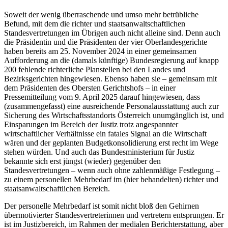
Soweit der wenig überraschende und umso mehr betrübliche
Befund, mit dem die richter­ und staatsanwaltschaftlichen
Standesvertretungen im Übrigen auch nicht alleine sind. Denn auch
die Präsidentin und die Präsidenten der vier Oberlandesgerichte
haben bereits am 25. November 2024 in einer gemeinsamen
Aufforderung an die (damals künftige) Bundesregierung auf knapp
200 fehlende richterliche Planstellen bei den Landes­ und
Bezirksgerichten hingewiesen. Ebenso haben sie – gemeinsam mit
dem Präsidenten des Obersten Gerichtshofs – in einer
Pressemitteilung vom 9. April 2025 darauf hingewiesen, dass
(zusammengefasst) eine ausreichende Personalausstattung auch zur
Sicherung des Wirtschaftsstandorts Österreich unumgänglich ist, und
Einsparungen im Bereich der Justiz trotz angespannter
wirtschaftlicher Verhältnisse ein fatales Signal an die Wirtschaft
wären und der geplanten Budgetkonsolidierung erst recht im Wege
stehen würden. Und auch das Bundesministerium für Justiz
bekannte sich erst jüngst (wieder) gegenüber den
Standesvertretungen – wenn auch ohne zahlenmäßige Festlegung –
zu einem personellen Mehrbedarf im (hier behandelten) richter­ und
staatsanwaltschaftlichen Bereich.
Der personelle Mehrbedarf ist somit nicht bloß den Gehirnen
übermotivierter Standesvertreterinnen und ­vertretern entsprungen. Er
ist im Justizbereich, im Rahmen der medialen Berichterstattung, aber