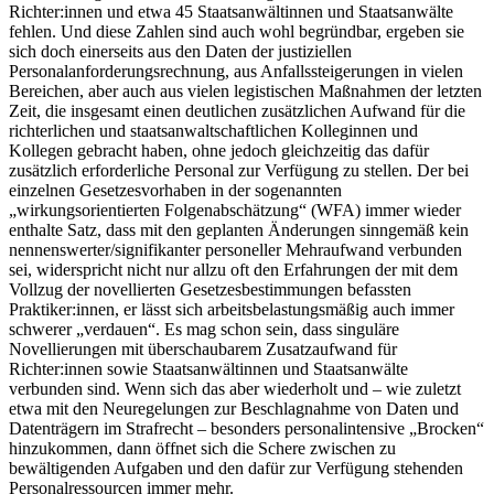
Richter:innen und etwa 45 Staatsanwältinnen und Staatsanwälte
fehlen. Und diese Zahlen sind auch wohl begründbar, ergeben sie
sich doch einerseits aus den Daten der justiziellen
Personalanforderungsrechnung, aus Anfallssteigerungen in vielen
Bereichen, aber auch aus vielen legistischen Maßnahmen der letzten
Zeit, die insgesamt einen deutlichen zusätzlichen Aufwand für die
richterlichen und staatsanwaltschaftlichen Kolleginnen und
Kollegen gebracht haben, ohne jedoch gleichzeitig das dafür
zusätzlich erforderliche Personal zur Verfügung zu stellen. Der bei
einzelnen Gesetzesvorhaben in der sogenannten
„wirkungsorientierten Folgenabschätzung“ (WFA) immer wieder
enthalte Satz, dass mit den geplanten Änderungen sinngemäß kein
nennenswerter/signifikanter personeller Mehraufwand verbunden
sei, widerspricht nicht nur allzu oft den Erfahrungen der mit dem
Vollzug der novellierten Gesetzesbestimmungen befassten
Praktiker:innen, er lässt sich arbeitsbelastungsmäßig auch immer
schwerer „verdauen“. Es mag schon sein, dass singuläre
Novellierungen mit überschaubarem Zusatzaufwand für
Richter:innen sowie Staatsanwältinnen und Staatsanwälte
verbunden sind. Wenn sich das aber wiederholt und – wie zuletzt
etwa mit den Neuregelungen zur Beschlagnahme von Daten und
Datenträgern im Strafrecht – besonders personalintensive „Brocken“
hinzukommen, dann öffnet sich die Schere zwischen zu
bewältigenden Aufgaben und den dafür zur Verfügung stehenden
Personalressourcen immer mehr.