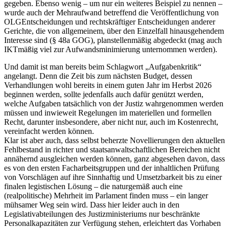
gegeben. Ebenso wenig – um nur ein weiteres Beispiel zu nennen –
wurde auch der Mehraufwand betreffend die Veröffentlichung von
OLG­Entscheidungen und rechtskräftiger Entscheidungen anderer
Gerichte, die von allgemeinem, über den Einzelfall hinausgehendem
Interesse sind (§ 48a GOG), planstellenmäßig abgedeckt (mag auch
IKT­mäßig viel zur Aufwandsminimierung unternommen werden).
Und damit ist man bereits beim Schlagwort „Aufgabenkritik“
angelangt. Denn die Zeit bis zum nächsten Budget, dessen
Verhandlungen wohl bereits in einem guten Jahr im Herbst 2026
beginnen werden, sollte jedenfalls auch dafür genützt werden,
welche Aufgaben tatsächlich von der Justiz wahrgenommen werden
müssen und inwieweit Regelungen im materiellen und formellen
Recht, darunter insbesondere, aber nicht nur, auch im Kostenrecht,
vereinfacht werden können.
Klar ist aber auch, dass selbst beherzte Novellierungen den aktuellen
Fehlbestand in richter­ und staatsanwaltschaftlichen Bereichen nicht
annähernd ausgleichen werden können, ganz abgesehen davon, dass
es von den ersten Facharbeitsgruppen und der inhaltlichen Prüfung
von Vorschlägen auf ihre Sinnhaftig­ und Umsetzbarkeit bis zu einer
finalen legistischen Lösung – die naturgemäß auch eine
(realpolitische) Mehrheit im Parlament finden muss – ein langer
mühsamer Weg sein wird. Dass hier leider auch in den
Legislativabteilungen des Justizministeriums nur beschränkte
Personalkapazitäten zur Verfügung stehen, erleichtert das Vorhaben